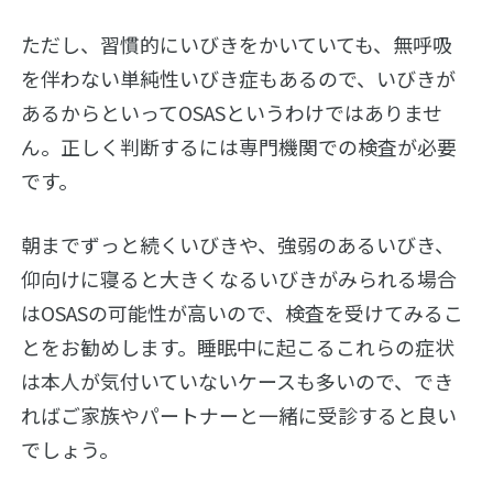
識
て
ただし、習慣的にいびきをかいていても、無呼吸
概
睡
要
い
を伴わない単純性いびき症もあるので、いびきが
眠
び
に
あるからといってOSASというわけではありませ
主
き
つ
な
の
ん。正しく判断するには専門機関での検査が必要
い
症
基
て
です。
状
礎
特
集・
メ
原
睡
イベ
カ
朝までずっと続くいびきや、強弱のあるいびき、
因
眠
ント
ニ
と
を
仰向けに寝ると大きくなるいびきがみられる場合
ズ
メ
学
ム
はOSASの可能性が高いので、検査を受けてみるこ
カ
特
ぶ
ニ
集
とをお勧めします。睡眠中に起こるこれらの症状
い
ズ
ね
び
ム
特
む
は本人が気付いていないケースも多いので、でき
き
集
り
ればご家族やパートナーと一緒に受診すると良い
を
ト
の
疑
か
ッ
コ
わ
でしょう。
く
プ
ラ
れ
要
ム
る