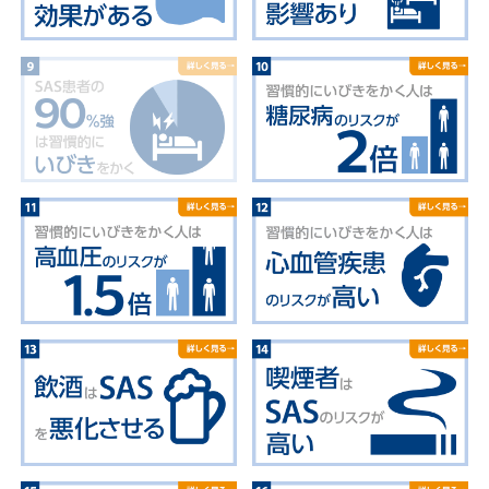
読
み
物
絵
と
数
字
で
み
る
SAS
睡
眠
時
無
呼
吸
症
候
群
（SAS）