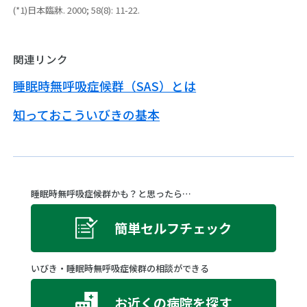
因
人
イ
(*1)日本臨牀. 2000; 58(8): 11-22.
の
ベ
睡
い
特
ン
眠
び
徴
ト
の
関連リンク
き
レ
日
の
ポ
引
睡眠時無呼吸症候群（SAS）とは
種
ー
き
類
ト
起
知っておこういびきの基本
こ
改
す
善
リ
策
ス
ク
い
睡眠時無呼吸症候群かも？と思ったら…
び
合
き
併
の
症
簡単セルフチェック
治
療
検
いびき・睡眠時無呼吸症候群の相談ができる
査・
い
受
び
お近くの病院を探す
診・