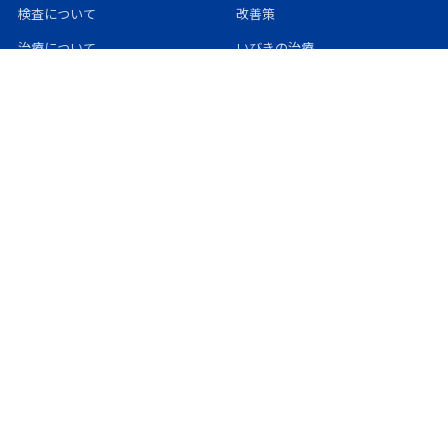
検査について
改善策
治療について
いびきの治療
絵と数字でみるSAS
子どものいびき
SASコラム
パートナーのいびき
睡眠・特集
ツール
ねむりのコラム
簡単セルフチェック
睡眠の日
お近くの病院を探す
特集
サイトマップ
イベントレポート
このサイトについて
サイト運営
株式会社フィリップス・ジャパン
サイト監修者