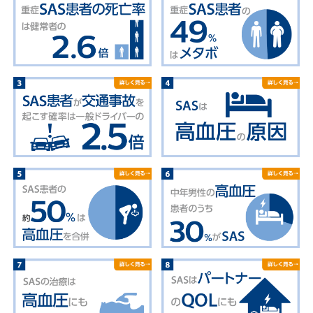
ナ
ー
CPAP
の
療
い
法
び
き
マ
ウ
ス
ピ
ー
ス
療
法
オ
ン
ラ
イ
ン
診
療