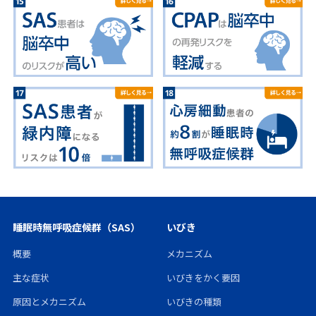
コ
ラ
ム
睡眠時無呼吸症候群（SAS）
いびき
概要
メカニズム
主な症状
いびきをかく要因
原因とメカニズム
いびきの種類