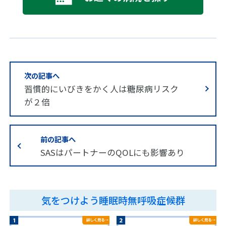
き
治
と
療
健
受
康
診
い
に
び
つ
き
い
次の記事へ
と
て
習慣的にいびきをかく人は糖尿病リスク
病
気
が２倍
検
査
子
に
ど
つ
前の記事へ
も
い
の
て
SASはパートナーのQOLにも影響あり
い
び
治
き
療
に
気をつけよう睡眠時無呼吸症候群
パ
つ
ー
い
ト
て