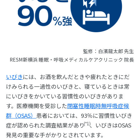
監修：白濱龍太郎 先生
RESM新横浜 睡眠・呼吸メディカルケアクリニック 院長
睡眠時
いびき
には、お酒を飲んだときや疲れたときにだ
無呼吸
けみられる一過性のいびきと、寝ているときは常
症候群
（SAS）
にいびきをかいている習慣性のいびきがありま
につい
い
す。医療機関を受診した
閉塞性睡眠時無呼吸症候
て
び
群（OSAS）
患者においては、93％に習慣性いびき
き
(*1)
基
症が認められた調査結果があり
、いびきはOSAS
に
礎
つ
発見の重要な手がかりとされています。
知
い