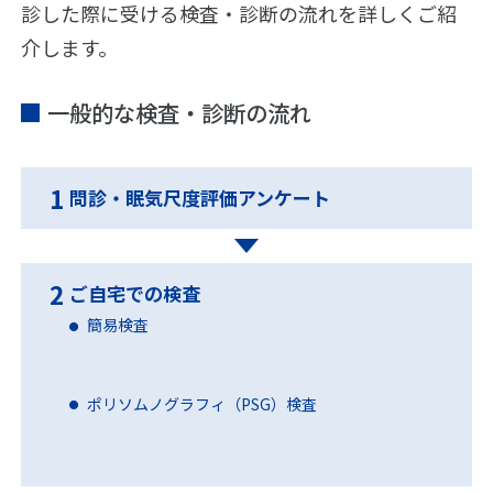
診した際に受ける検査・診断の流れを詳しくご紹
介します。
一般的な検査・診断の流れ
1
問診・眠気尺度評価アンケート
睡眠時
無呼吸
2
ご自宅での検査
症候群
簡易検査
（SAS）
につい
い
て
び
ポリソムノグラフィ（PSG）検査
き
基
に
礎
つ
知
い