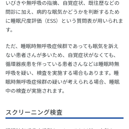
因
いびきや無呼吸の指摘、自覚症状、既往歴などの
人
イ
の
ベ
睡
問診に加え、病的な眠気かどうかを判断するため
い
特
ン
眠
び
に睡眠尺度評価（ESS）という質問表が用いられま
徴
ト
の
き
レ
日
す。
の
ポ
引
種
ー
き
類
ト
起
ただ、睡眠時無呼吸症候群であっても眠気を訴え
こ
ない患者さんが多いため、自覚症状がなくても、
改
す
善
リ
循環器疾患を伴っている患者さんなどは睡眠時無
策
ス
ク
呼吸を疑い、検査を実施する場合もあります。睡
い
眠時無呼吸症候群の疑いが考えられる場合、睡眠
び
合
き
併
中の検査が実施されます。
の
症
治
療
検
スクリーニング検査
査・
い
受
び
診・