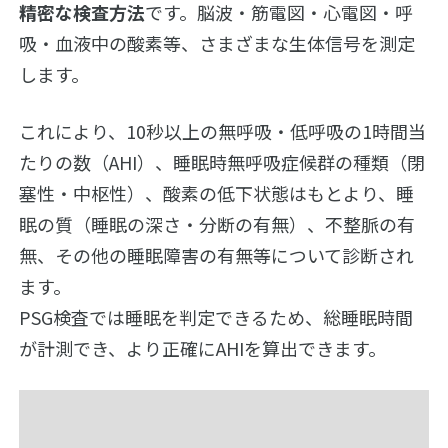
コ
精密な検査方法
です。脳波・筋電図・心電図・呼
ラ
吸・血液中の酸素等、さまざまな生体信号を測定
ム
します。
これにより、10秒以上の無呼吸・低呼吸の1時間当
たりの数（AHI）、睡眠時無呼吸症候群の種類（閉
塞性・中枢性）、酸素の低下状態はもとより、睡
眠の質（睡眠の深さ・分断の有無）、不整脈の有
無、その他の睡眠障害の有無等について診断され
ます。
PSG検査では睡眠を判定できるため、総睡眠時間
が計測でき、より正確にAHIを算出できます。