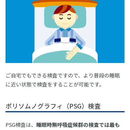
読
み
物
絵
と
数
字
で
み
る
SAS
ご自宅でもできる検査ですので、より普段の睡眠
睡
眠
に近い状態で検査をすることが可能です。
時
無
呼
ポリソムノグラフィ（PSG）検査
吸
症
候
群
PSG検査は、
睡眠時無呼吸症候群の検査では最も
（SAS）