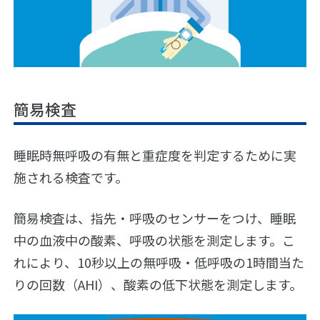
ナ
ー
CPAP
の
療
い
法
び
き
マ
ウ
簡易検査
ス
ピ
ー
ス
睡眠時無呼吸の有無と重症度を判定するために実
療
施される検査です。
法
オ
簡易検査は、指先・呼吸のセンサーをつけ、睡眠
ン
ラ
中の血液中の酸素、呼吸の状態を測定します。こ
イ
れにより、10秒以上の無呼吸・低呼吸の1時間当た
ン
診
りの回数（AHI）、酸素の低下状態を測定します。
療