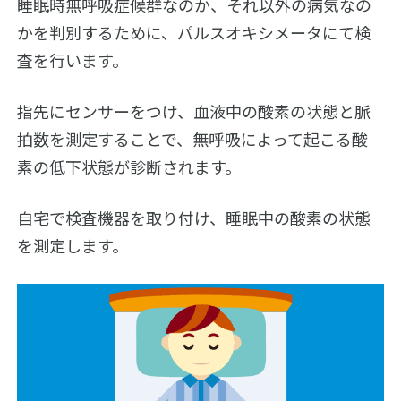
睡眠時無呼吸症候群なのか、それ以外の病気なの
き
治
と
療
かを判別するために、パルスオキシメータにて検
健
査を行います。
受
康
診
い
に
び
指先にセンサーをつけ、血液中の酸素の状態と脈
つ
き
い
拍数を測定することで、無呼吸によって起こる酸
と
て
病
素の低下状態が診断されます。
気
検
査
自宅で検査機器を取り付け、睡眠中の酸素の状態
子
に
ど
つ
を測定します。
も
い
の
て
い
び
治
き
療
に
パ
つ
ー
い
ト
て