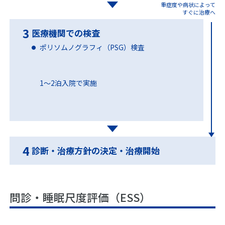
識
重症度や病状によって
て
すぐに治療へ
概
睡
3
要
医療機関での検査
い
眠
び
に
ポリソムノグラフィ（PSG）検査
主
き
つ
な
の
い
症
基
て
状
礎
1〜2泊入院で実施
特
集・
メ
原
睡
イベ
カ
因
眠
ント
ニ
と
を
ズ
メ
学
ム
カ
特
ぶ
4
診断・治療方針の決定・治療開始
ニ
集
い
ズ
ね
び
ム
特
む
き
集
り
を
ト
の
疑
問診・睡眠尺度評価（ESS）
か
ッ
コ
わ
く
プ
ラ
れ
要
ム
る