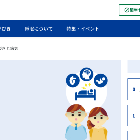
簡単
いびき
睡眠について
特集・イベント
びきと病気
0
1