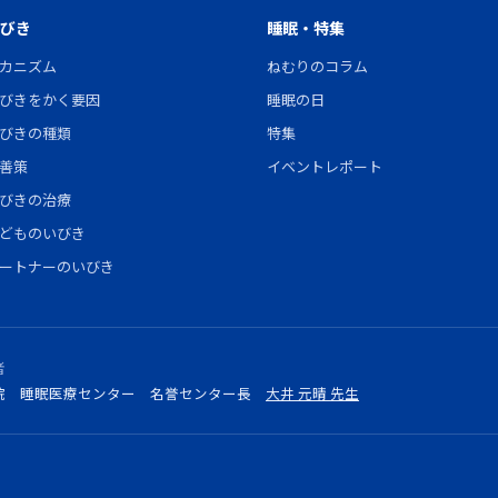
びき
睡眠・特集
カニズム
ねむりのコラム
びきをかく要因
睡眠の日
びきの種類
特集
善策
イベントレポート
びきの治療
どものいびき
ートナーのいびき
者
院 睡眠医療センター
名誉センター長
大井 元晴 先生